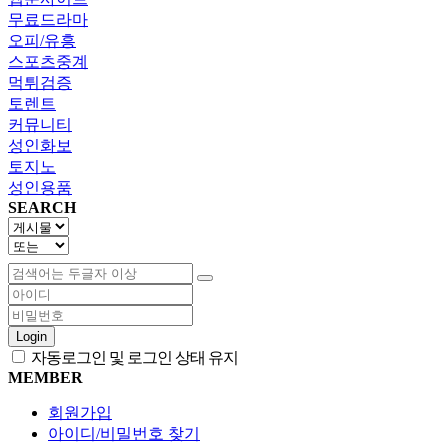
무료드라마
오피/유흥
스포츠중계
먹튀검증
토렌트
커뮤니티
성인화보
토지노
성인용품
SEARCH
Login
자동로그인 및 로그인 상태 유지
MEMBER
회원가입
아이디/비밀번호 찾기