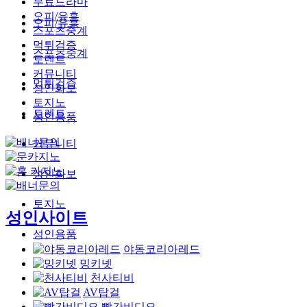
무료드라마
오피/유흥
오피/유흥
스포츠중계
먹튀검증
스포츠중계
토렌트
커뮤니티
먹튀검증
성인화보
토지노
토렌트
성인용품
커뮤니티
성인화보
토지노
성인사이트
성인용품
야동코리아레드
밍키넷
천사티비
AV탑걸
빨간비디오