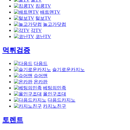
킹콩TV
배트맨TV
털보TV
놀고가닷컴
각TV
코난TV
먹튀검증
다음드
슬기로운카지노
슈어맨
온카판
베팅의민족
올인구조대
다음드카지노
카지노친구
토렌트