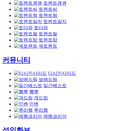
토렌트큐큐
토렌트씨
토렌트썸
토렌트알지
토다와
토렌트릴
토렌트탑
섹토렌트
커뮤니티
디시인사이드
보배드림
일간베스트
뽐뿌
개드립
인벤
루리웹
에펨코리아
성인화보