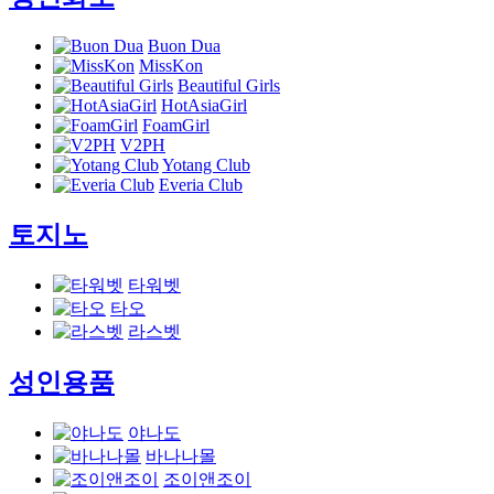
Buon Dua
MissKon
Beautiful Girls
HotAsiaGirl
FoamGirl
V2PH
Yotang Club
Everia Club
토지노
타워벳
타오
라스벳
성인용품
야나도
바나나몰
조이앤조이