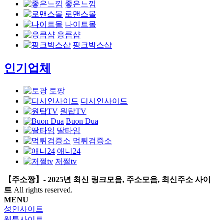
좋은느낌
로맨스몰
나이트몰
응큼샵
핑크박스샵
인기업체
토팡
디시인사이드
원탑TV
Buon Dua
딸타임
먹튀검증소
애니24
저쩔tv
【주소짱】- 2025년 최신 링크모음, 주소모음, 최신주소 사이
트
All rights reserved.
MENU
성인사이트
웹툰사이트