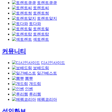
토렌트큐큐
토렌트씨
토렌트썸
토렌트알지
토다와
토렌트릴
토렌트탑
섹토렌트
커뮤니티
디시인사이드
보배드림
일간베스트
뽐뿌
개드립
인벤
루리웹
에펨코리아
성인화보