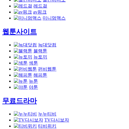
레드걸
av핑크
미니멈맥스
웹툰사이트
늑대닷컴
블랙툰
뉴토끼
섹툰
펀비웹툰
해피툰
뉴툰
야툰
무료드라마
누누티비
TV다시보자
티비위키