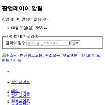
팝업레이어 알림
팝업레이어 알림이 없습니다.
08월 09일(일)
15:55:44
사이트 내 전체검색
검색어 필수
검색
성인사이트
메인
웹툰사이트
성인사이트
웹툰사이트
무료드라마