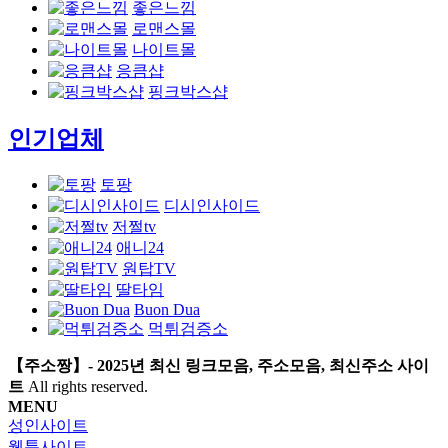
좋은느낌
로맨스몰
나이트몰
응큼샵
핑크박스샵
인기업체
토팡
디시인사이드
저쩔tv
애니24
원탑TV
딸타임
Buon Dua
먹튀검증소
【주소짱】- 2025년 최신 링크모음, 주소모음, 최신주소 사이
트
All rights reserved.
MENU
성인사이트
웹툰사이트