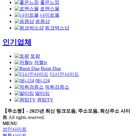
좋은느낌
로맨스몰
나이트몰
응큼샵
핑크박스샵
인기업체
토팡
저쩔tv
Buon Dua
디시인사이드
애니24
먹튀검증소
딸타임
원탑TV
【주소짱】- 2025년 최신 링크모음, 주소모음, 최신주소 사이
트
All rights reserved.
MENU
성인사이트
웹툰사이트