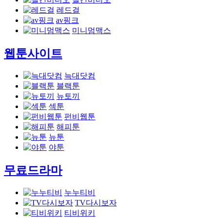
레드걸
av핑크
미니멈맥스
웹툰사이트
늑대닷컴
블랙툰
뉴토끼
섹툰
펀비웹툰
해피툰
뉴툰
야툰
무료드라마
누누티비
TV다시보자
티비위키