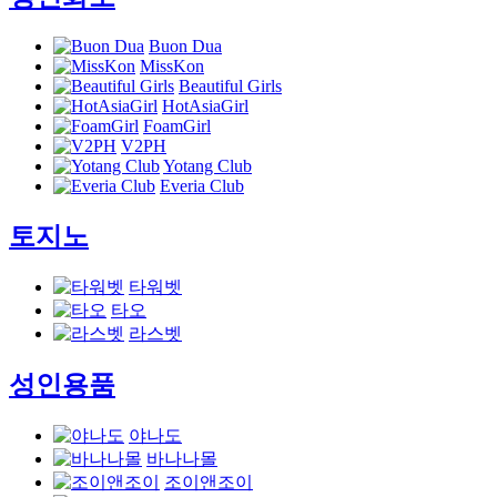
Buon Dua
MissKon
Beautiful Girls
HotAsiaGirl
FoamGirl
V2PH
Yotang Club
Everia Club
토지노
타워벳
타오
라스벳
성인용품
야나도
바나나몰
조이앤조이