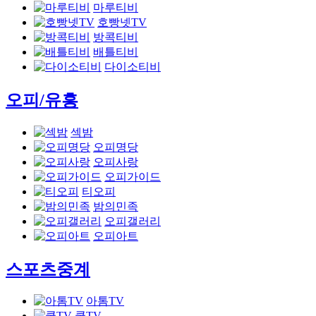
마루티비
호빵넷TV
방콕티비
배틀티비
다이소티비
오피/유흥
섹밤
오피명당
오피사랑
오피가이드
티오피
밤의민족
오피갤러리
오피아트
스포츠중계
아톰TV
쿨TV