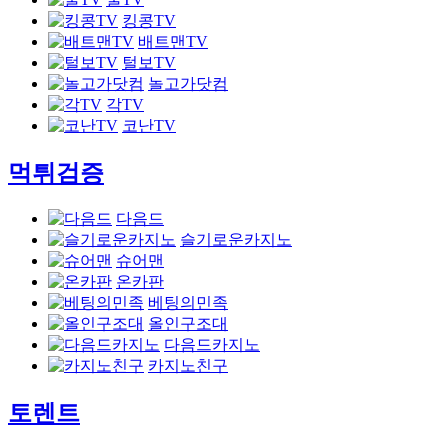
킹콩TV
배트맨TV
털보TV
놀고가닷컴
각TV
코난TV
먹튀검증
다음드
슬기로운카지노
슈어맨
온카판
베팅의민족
올인구조대
다음드카지노
카지노친구
토렌트