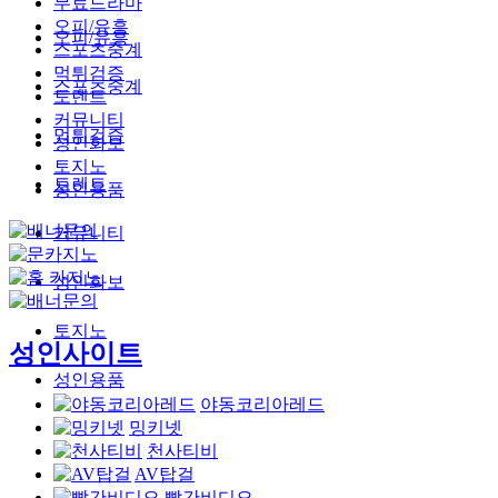
무료드라마
오피/유흥
오피/유흥
스포츠중계
먹튀검증
스포츠중계
토렌트
커뮤니티
먹튀검증
성인화보
토지노
토렌트
성인용품
커뮤니티
성인화보
토지노
성인사이트
성인용품
야동코리아레드
밍키넷
천사티비
AV탑걸
빨간비디오