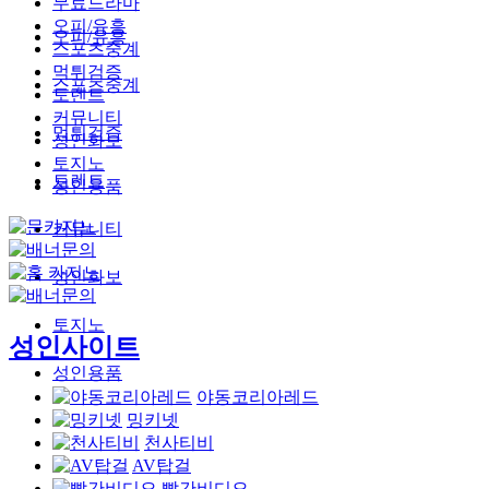
무료드라마
오피/유흥
오피/유흥
스포츠중계
먹튀검증
스포츠중계
토렌트
커뮤니티
먹튀검증
성인화보
토지노
토렌트
성인용품
커뮤니티
성인화보
토지노
성인사이트
성인용품
야동코리아레드
밍키넷
천사티비
AV탑걸
빨간비디오