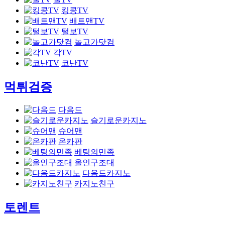
킹콩TV
배트맨TV
털보TV
놀고가닷컴
각TV
코난TV
먹튀검증
다음드
슬기로운카지노
슈어맨
온카판
베팅의민족
올인구조대
다음드카지노
카지노친구
토렌트