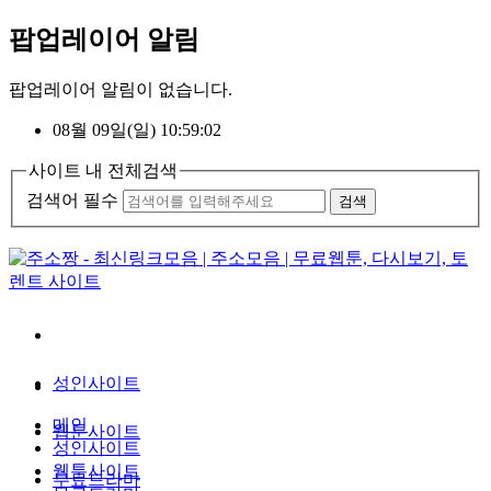
팝업레이어 알림
팝업레이어 알림이 없습니다.
08월 09일(일)
10:59:02
사이트 내 전체검색
검색어 필수
검색
성인사이트
메인
웹툰사이트
성인사이트
웹툰사이트
무료드라마