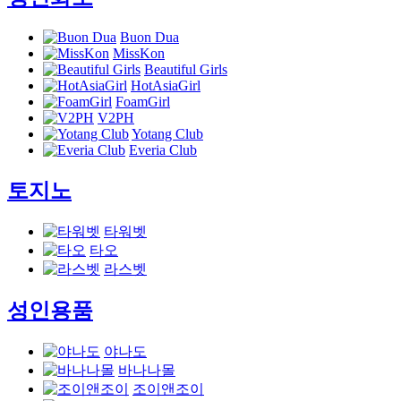
Buon Dua
MissKon
Beautiful Girls
HotAsiaGirl
FoamGirl
V2PH
Yotang Club
Everia Club
토지노
타워벳
타오
라스벳
성인용품
야나도
바나나몰
조이앤조이