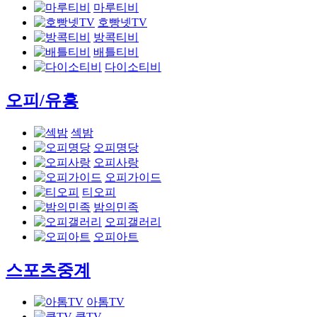
마루티비
호빵넷TV
방콕티비
배틀티비
다이소티비
오피/유흥
섹밤
오피명당
오피사랑
오피가이드
티오피
밤의민족
오피갤러리
오피아트
스포츠중계
아톰TV
쿨TV