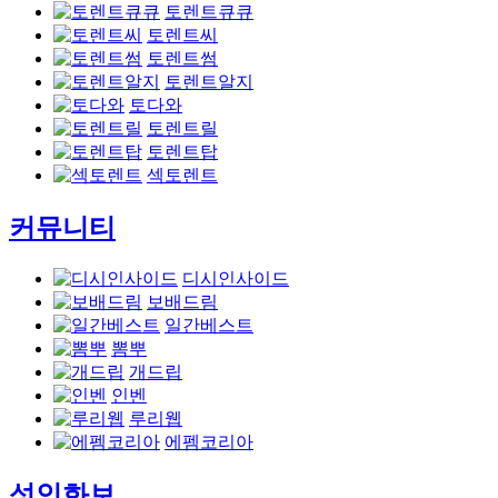
토렌트큐큐
토렌트씨
토렌트썸
토렌트알지
토다와
토렌트릴
토렌트탑
섹토렌트
커뮤니티
디시인사이드
보배드림
일간베스트
뽐뿌
개드립
인벤
루리웹
에펨코리아
성인화보