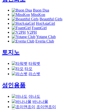
Buon Dua
MissKon
Beautiful Girls
HotAsiaGirl
FoamGirl
V2PH
Yotang Club
Everia Club
토지노
타워벳
타오
라스벳
성인용품
야나도
바나나몰
조이앤조이