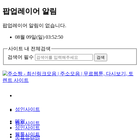
팝업레이어 알림
팝업레이어 알림이 없습니다.
08월 09일(일)
03:52:50
사이트 내 전체검색
검색어 필수
검색
성인사이트
메인
웹툰사이트
성인사이트
웹툰사이트
무료드라마